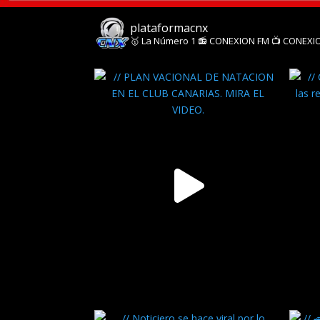
plataformacnx
​🥇 La Número 1
📻 CONEXION FM
📺 CONEXI