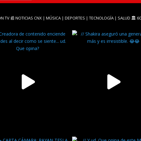
ON TV
📰 NOTICIAS CNX
| MÚSICA | DEPORTES | TECNOLOGÍA | SALUD
🏛️ 6